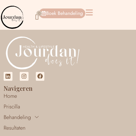
Boek Behandeling
Navigeren
Home
Priscilla
Behandeling
Resultaten