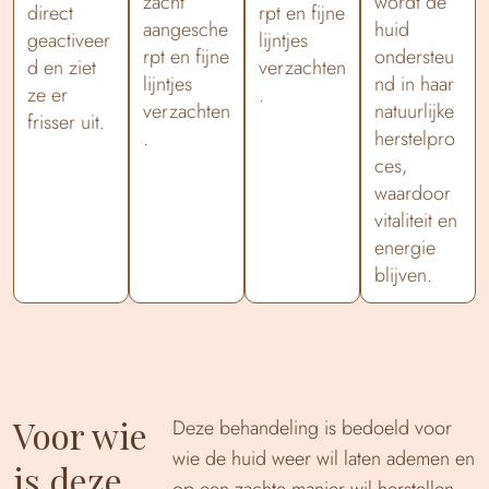
zacht
wordt de
direct
rpt en fijne
aangesche
huid
geactiveer
lijntjes
rpt en fijne
ondersteu
d en ziet
verzachten
lijntjes
nd in haar
ze er
.
verzachten
natuurlijke
frisser uit.
.
herstelpro
ces,
waardoor
vitaliteit en
energie
blijven.
Voor wie
Deze behandeling is bedoeld voor
wie de huid weer wil laten ademen en
is deze
op een zachte manier wil herstellen.