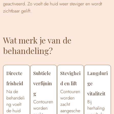
geactiveerd. Zo voelt de huid weer steviger en wordt
zichtbaar gelift.
Wat merk je van de
behandeling?
Directe
Subtiele
Stevighei
Langduri
frisheid
verfijnin
d en lift
ge
Na de
Contouren
g
vitaliteit
behandeli
worden
Contouren
Bij
ng voelt
zacht
worden
herhaling
de huid
aangesche