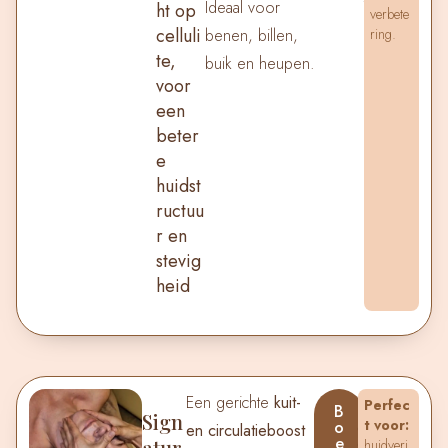
Ideaal voor
ht op
verbete
celluli
benen, billen,
ring.
te,
buik en heupen.
voor
een
beter
e
huidst
ructuu
r en
stevig
heid
Een gerichte
kuit-
Perfec
B
L
Sign
t voor:
o
e
en circulatieboost
e
e
atur
huidverj