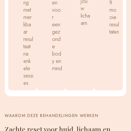
jou
ng
en
ft
w
met
voo
mo
licha
mer
r
oie
am.
kba
een
resul
ar
gez
taten
resul
ond
.
taat
e
na
bod
enk
y en
ele
mind
sessi
.
es.
WAAROM DEZE BEHANDELINGEN WERKEN
Zachte reset voor huid, lichaam en