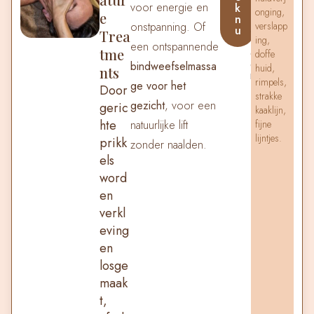
voor energie en
k
s
onging,
e
n
v
onstpanning. Of
verslapp
u
e
Trea
ing,
r
een ontspannende
tme
d
doffe
e
bindweefselmassa
huid,
nts
r.
rimpels,
ge voor het
.
Door
strakke
.
gezicht
, voor een
geric
kaaklijn,
hte
natuurlijke lift
fijne
lijntjes.
prikk
zonder naalden.
els
word
en
verkl
eving
en
losge
maak
t,