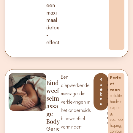
een
maxi
maal
detox
-
effect
Een
Perfe
B
L
Bind
ct
o
e
diepwerkende
e
e
weef
voor:
massage die
k
s
cellulite,
selm
n
v
verklevingen in
huidver
u
e
assa
slappin
r
het onderhuids
ge
d
g,
e
bindweefsel
vochtop
Body
r.
hoping,
vermindert.
.
Geric
contour
.