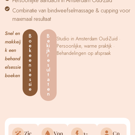
Persoonlijke aandacht in Amsterdam Oud-Zuid
Combinatie van bindweefselmassage & cupping voor
maximaal resultaat
Snel en
B
B
Studio in Amsterdam Oud-Zuid ·
o
e
makkeij
e
ki
Persoonlijke, warme praktijk ·
k een
k
jk
Behandelingen op afspraak
e
r
behand
e
e
n
s
elsessie
s
ul
e
t
boeken
s
a
si
t
e
e
n
Zic
Voo
1-
Co