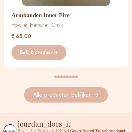
Armbanden Inner Fire
Howliet, Hematiet, Onyx
€
65,00
Bekijk product →
Alle producten bekijken →
jourdan_does_it
𝙷𝚎𝚊𝚕𝚝𝚑𝚢 𝙱𝚘𝚍𝚢 𝚊𝚗𝚍 𝙼𝚒𝚗𝚍
𝐆𝐞𝐜𝐞𝐫𝐭𝐢𝐟𝐢𝐜𝐞𝐞𝐫𝐝 𝐓𝐫𝐚𝐧𝐬𝐟𝐨𝐫𝐦𝐚𝐭𝐢𝐨𝐧𝐚𝐥