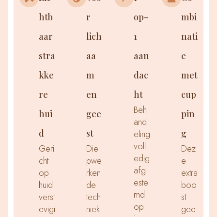
htb
r
op-
mbi
aar
lich
1
nati
stra
aa
aan
e
kke
m
dac
met
re
en
ht
cup
Beh
hui
gee
pin
and
d
st
g
eling
voll
Geri
Die
Dez
edig
cht
pwe
e
afg
op
rken
extra
este
huid
de
boo
md
verst
tech
st
op
evigi
niek
gee