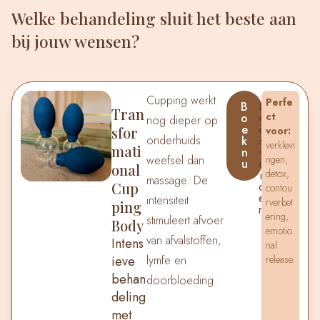
Welke behandeling sluit het beste aan
bij jouw wensen?​
Cupping werkt
Perfe
B
L
Tran
ct
o
e
nog dieper op
e
e
sfor
voor:
onderhuids
k
s
verklevi
mati
n
v
weefsel dan
ngen,
u
e
onal
detox,
r
massage. De
Cup
d
contou
e
intensiteit
rverbet
ping
r.
ering,
stimuleert afvoer
.
Body
emotio
.
van afvalstoffen,
Intens
nal
ieve
lymfe en
release.
behan
doorbloeding
deling
met