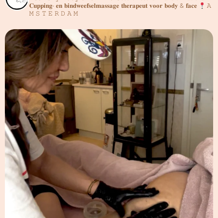
𝐂𝐮𝐩𝐩𝐢𝐧𝐠- 𝐞𝐧 𝐛𝐢𝐧𝐝𝐰𝐞𝐞𝐟𝐬𝐞𝐥𝐦𝐚𝐬𝐬𝐚𝐠𝐞 𝐭𝐡𝐞𝐫𝐚𝐩𝐞𝐮𝐭 𝐯𝐨𝐨𝐫 𝐛𝐨𝐝𝐲 & 𝐟𝐚𝐜𝐞
𝙰
𝙼 𝚂 𝚃 𝙴 𝚁 𝙳 𝙰 𝙼