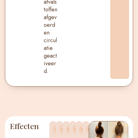
afvals
toffen
afgev
oerd
en
circul
atie
geact
iveer
d.
Effecten
C
L
L
R
S
L
i
y
o
e
t
o