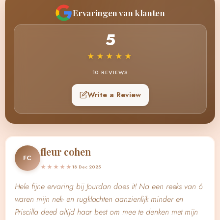
Ervaringen van klanten
5
★★★★★
10 REVIEWS
Write a Review
fleur cohen
FC
★★★★★
18 Dec 2025
Hele fijne ervaring bij Jourdan does it! Na een reeks van 6
waren mijn nek- en rugklachten aanzienlijk minder en
Priscilla deed altijd haar best om mee te denken met mijn