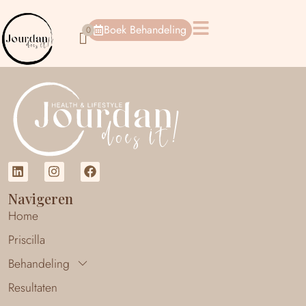
Boek Behandeling
Navigeren
Home
Priscilla
Behandeling
Resultaten