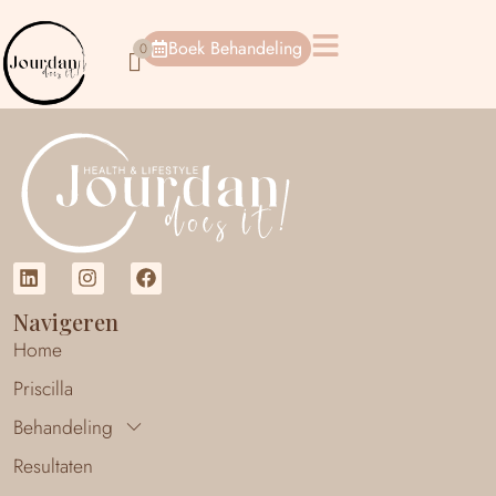
Boek Behandeling
Navigeren
Home
Priscilla
Behandeling
Resultaten