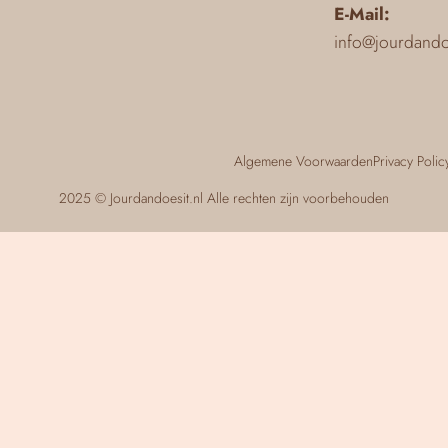
E-Mail:
info@jourdandoe
Algemene Voorwaarden
Privacy Polic
2025 © Jourdandoesit.nl Alle rechten zijn voorbehouden