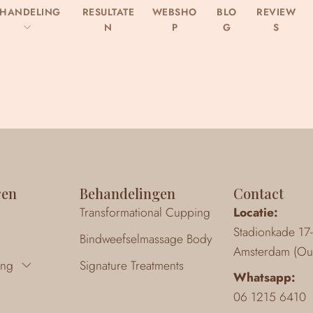
EHANDELING
RESULTATE
WEBSHO
BLO
REVIEW
N
P
G
S
ren
Behandelingen
Contact
Transformational Cupping
Locatie:
Stadionkade 1
Bindweefselmassage Body
Amsterdam (Ou
ing
Signature Treatments
Whatsapp:
n
06 1215 6410