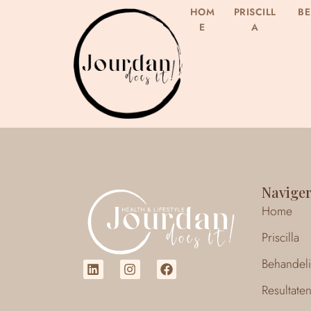
HOM
PRISCILL
B
E
A
Navige
Home
Priscilla
Behandel
Resultate