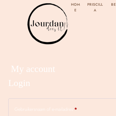
HOM
PRISCILL
B
E
A
My account
Login
Gebruikersnaam of e-mailadres
*